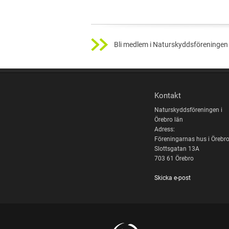
Bli medlem i Naturskyddsföreningen 
Kontakt
Naturskyddsföreningen i
Örebro län
Adress:
Föreningarnas hus i Örebr
Slottsgatan 13A
703 61 Örebro
Skicka e-post