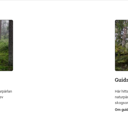
Guidn
rpärlan
Här hitt
ev
naturpär
skogso
Om guid