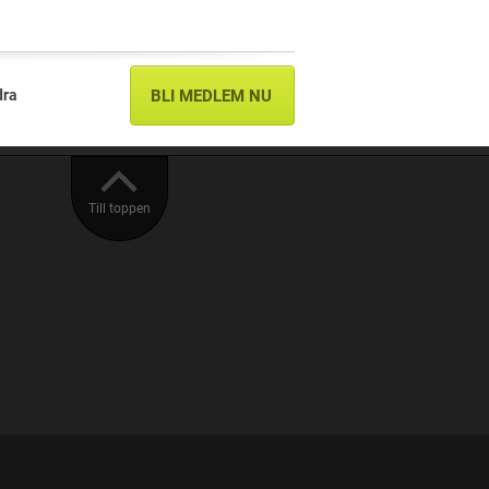
dra
BLI MEDLEM NU
Till toppen