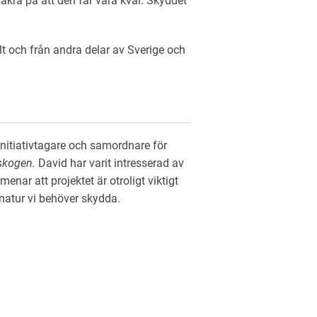
äkra på att den får vara kvar. Skyddet
t och från andra delar av Sverige och
initiativtagare och samordnare för
 skogen.
David har varit intresserad av
enar att projektet är otroligt viktigt
natur vi behöver skydda.