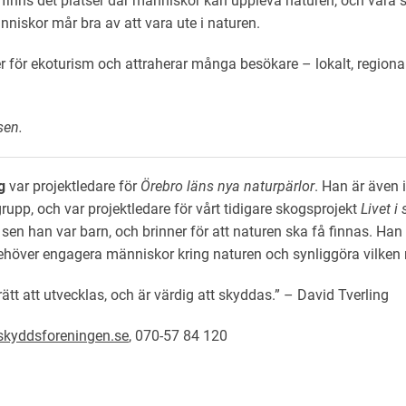
finns det platser där människor kan uppleva naturen, och vara s
niskor mår bra av att vara ute i naturen.
 för ekoturism och attraherar många besökare – lokalt, regional
sen.
g
var projektledare för
Örebro läns nya naturpärlor
. Han är även 
rupp, och var projektledare för vårt tidigare skogsprojekt
Livet i
en han var barn, och brinner för att naturen ska få finnas. Han m
ehöver engagera människor kring naturen och synliggöra vilken 
ätt att utvecklas, och är värdig att skyddas.” – David Tverling
skyddsforeningen.se
, 070-57 84 120