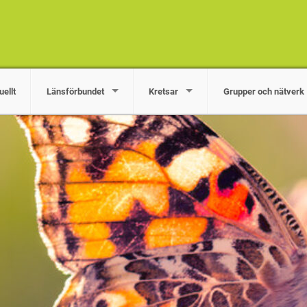
uellt
Länsförbundet
Kretsar
Grupper och nätverk
kar och stödjer arbete med miljö- och naturfrågor i Örebro