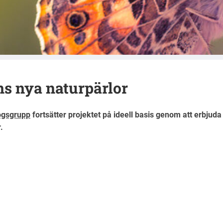
reningen i Örebro län
ns nya naturpärlor
ogsgrupp
fortsätter projektet på ideell basis genom att erbjuda
.