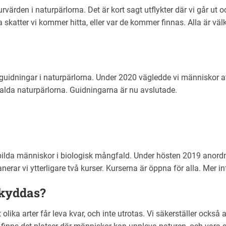
urvärden i naturpärlorna. Det är kort sagt utflykter där vi går ut 
lka skatter vi kommer hitta, eller var de kommer finnas. Alla är v
guidningar i naturpärlorna. Under 2020 vägledde vi människor att 
alda naturpärlorna. Guidningarna är nu avslutade.
utbilda människor i biologisk mångfald. Under hösten 2019 anor
nerar vi ytterligare två kurser. Kurserna är öppna för alla. Me
skyddas?
 olika arter får leva kvar, och inte utrotas. Vi säkerställer också 