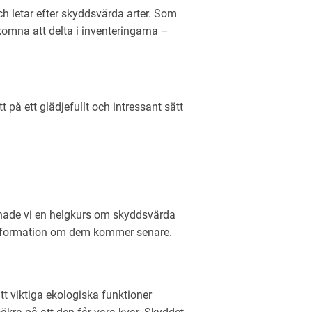
och letar efter skyddsvärda arter. Som
älkomna att delta i inventeringarna –
på ett glädjefullt och intressant sätt
dnade vi en helgkurs om skyddsvärda
r information om dem kommer senare.
att viktiga ekologiska funktioner