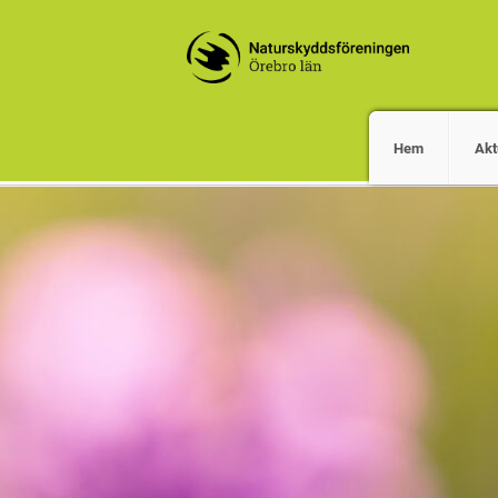
Hem
Akt
Vi gör naturens röst hörd, och beva