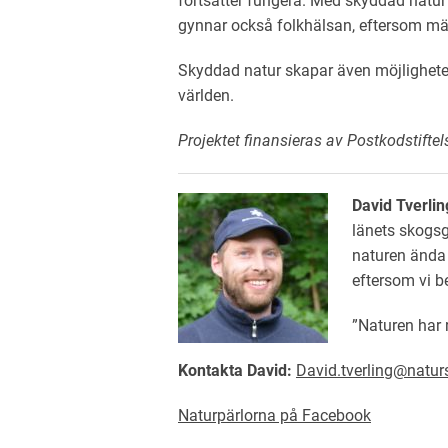
fortsätter fungera. Med skyddad natur 
gynnar också folkhälsan, eftersom män
Skyddad natur skapar även möjligheter
världen.
Projektet finansieras av Postkodstiftel
David Tverlin
länets skogsg
naturen ända s
eftersom vi b
”Naturen har r
Kontakta David:
David.tverling@natur
Naturpärlorna på Facebook