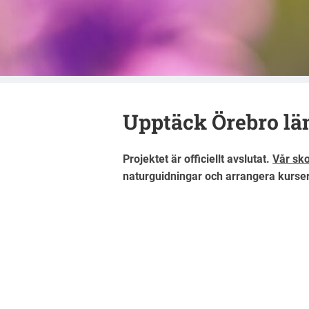
Naturskyddsfö
Upptäck Örebro lä
Projektet är officiellt avslutat.
Vår sk
naturguidningar och arrangera kurser