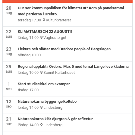
20
Hur ser kommunpolitiken för klimatet ut? Kom på panelsamtal
aug
med partierna i Örebro.
torsdag 17.30
Kulturkvarteret
22
KLIMATMARSCH 22 AUGUSTI!
aug
lördag 11.00
Våghustorget
23
Liekurs och slåtter med Outdoor people of Bergslagen
aug
söndag 10.00
29
Regional upptakt i Örebro: Max 5 med temat Länge leve kläderna
aug
lördag 10.00
Scenit Kulturhuset
1
Start studiecirkel om svampar
sep
tisdag 17.00
12
Natursnokarna bygger igelkottsbo
sep
lördag 14.00
Lindesberg
21
Natursnokarna klär djurgran & går reflextur
nov
lördag 14.00
Lindesberg