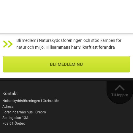
Bli medlem i Naturskyddsföreningen och stöd kampen för
natur och miljö.
Tillsammans har vi kraft att förändra
BLI MEDLEM NU
Kontakt
Till toppen
Naturskyddsföreningen i Örebro län
Adress:
Föreningarnas hus i Örebro
Slottsgatan 13A
703 61 Örebro