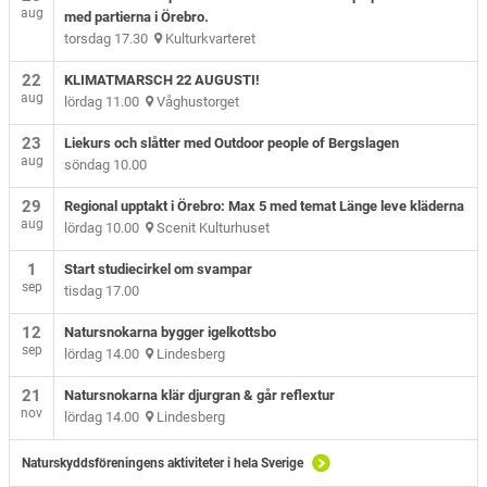
aug
med partierna i Örebro.
torsdag 17.30
Kulturkvarteret
22
KLIMATMARSCH 22 AUGUSTI!
aug
lördag 11.00
Våghustorget
23
Liekurs och slåtter med Outdoor people of Bergslagen
aug
söndag 10.00
29
Regional upptakt i Örebro: Max 5 med temat Länge leve kläderna
aug
lördag 10.00
Scenit Kulturhuset
1
Start studiecirkel om svampar
sep
tisdag 17.00
12
Natursnokarna bygger igelkottsbo
sep
lördag 14.00
Lindesberg
21
Natursnokarna klär djurgran & går reflextur
nov
lördag 14.00
Lindesberg
Naturskyddsföreningens aktiviteter i hela Sverige