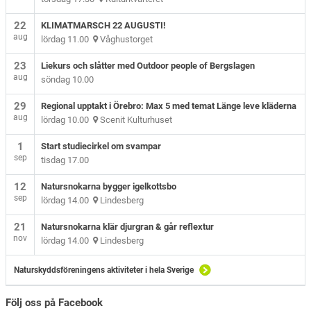
22
KLIMATMARSCH 22 AUGUSTI!
aug
lördag 11.00
Våghustorget
23
Liekurs och slåtter med Outdoor people of Bergslagen
aug
söndag 10.00
29
Regional upptakt i Örebro: Max 5 med temat Länge leve kläderna
aug
lördag 10.00
Scenit Kulturhuset
1
Start studiecirkel om svampar
sep
tisdag 17.00
12
Natursnokarna bygger igelkottsbo
sep
lördag 14.00
Lindesberg
21
Natursnokarna klär djurgran & går reflextur
nov
lördag 14.00
Lindesberg
Naturskyddsföreningens aktiviteter i hela Sverige
Följ oss på Facebook