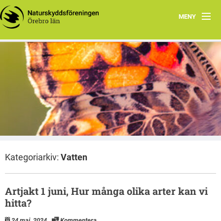
MENY
Hem
Vi gör naturens röst hörd, och bevakar och stödjer arbete
Aktuellt
med miljö- och naturfrågor i Örebro län
Naturskyddsföreningen i Örebro län
Länsförbundet
Kretsar
Grupper och nätverk
Kategoriarkiv:
Vatten
Projekt
Samarbeten
Artjakt 1 juni, Hur många olika arter kan vi
hitta?
24 maj, 2024
Kommentera