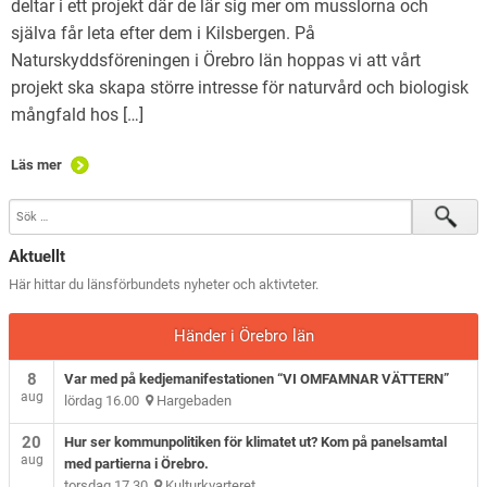
deltar i ett projekt där de lär sig mer om musslorna och
själva får leta efter dem i Kilsbergen. På
Naturskyddsföreningen i Örebro län hoppas vi att vårt
projekt ska skapa större intresse för naturvård och biologisk
mångfald hos […]
Läs mer
Aktuellt
Här hittar du länsförbundets nyheter och aktivteter.
Händer i Örebro län
8
Var med på kedjemanifestationen “VI OMFAMNAR VÄTTERN”
aug
lördag 16.00
Hargebaden
20
Hur ser kommunpolitiken för klimatet ut? Kom på panelsamtal
aug
med partierna i Örebro.
torsdag 17.30
Kulturkvarteret