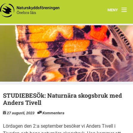
MENY
Hem
Vi gör naturens röst hörd, och bevakar och stödjer arbete
Aktuellt
med miljö- och naturfrågor i Örebro län
Naturskyddsföreningen i Örebro län
Länsförbundet
Kretsar
Grupper och nätverk
STUDIEBESÖk: Naturnära skogsbruk med
Projekt
Anders Tivell
Samarbeten
27 augusti, 2023
Kommentera
Lördagen den 2:a september besöker vi Anders Tivell i