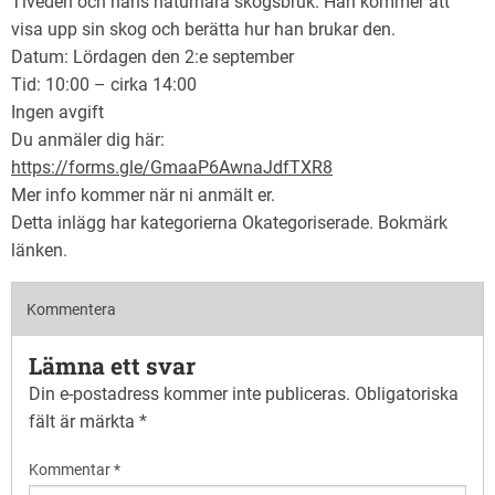
Tiveden och hans naturnära skogsbruk. Han kommer att
visa upp sin skog och berätta hur han brukar den.
Datum: Lördagen den 2:e september
Tid: 10:00 – cirka 14:00
Ingen avgift
Du anmäler dig här:
https://forms.gle/GmaaP6AwnaJdfTXR8
Mer info kommer när ni anmält er.
Detta inlägg har kategorierna
Okategoriserade
. Bokmärk
länken
.
Kommentera
Lämna ett svar
Din e-postadress kommer inte publiceras.
Obligatoriska
fält är märkta
*
Kommentar
*