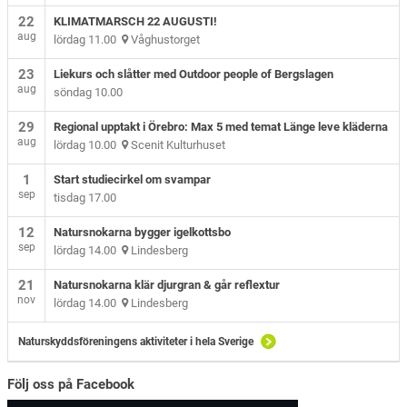
22
KLIMATMARSCH 22 AUGUSTI!
aug
lördag 11.00
Våghustorget
23
Liekurs och slåtter med Outdoor people of Bergslagen
aug
söndag 10.00
29
Regional upptakt i Örebro: Max 5 med temat Länge leve kläderna
aug
lördag 10.00
Scenit Kulturhuset
1
Start studiecirkel om svampar
sep
tisdag 17.00
12
Natursnokarna bygger igelkottsbo
sep
lördag 14.00
Lindesberg
21
Natursnokarna klär djurgran & går reflextur
nov
lördag 14.00
Lindesberg
Naturskyddsföreningens aktiviteter i hela Sverige
Följ oss på Facebook