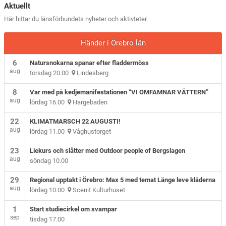
Aktuellt
Här hittar du länsförbundets nyheter och aktivteter.
Händer i Örebro län
6
Natursnokarna spanar efter fladdermöss
aug
torsdag 20.00
Lindesberg
8
Var med på kedjemanifestationen “VI OMFAMNAR VÄTTERN”
aug
lördag 16.00
Hargebaden
22
KLIMATMARSCH 22 AUGUSTI!
aug
lördag 11.00
Våghustorget
23
Liekurs och slåtter med Outdoor people of Bergslagen
aug
söndag 10.00
29
Regional upptakt i Örebro: Max 5 med temat Länge leve kläderna
aug
lördag 10.00
Scenit Kulturhuset
1
Start studiecirkel om svampar
sep
tisdag 17.00