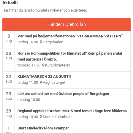
Aktuellt
Här hittar du länsförbundets nyheter och aktivteter.
Händer i Örebro län
8
Var med på kedjemanifestationen “VI OMFAMNAR VÄTTERN”
aug
lördag 16.00
Hargebaden
20
Hur ser kommunpolitiken för klimatet ut? Kom på panelsamtal
aug
med partierna i Örebro.
torsdag 17.30
Kulturkvarteret
22
KLIMATMARSCH 22 AUGUSTI!
aug
lördag 11.00
Våghustorget
23
Liekurs och slåtter med Outdoor people of Bergslagen
aug
söndag 10.00
29
Regional upptakt i Örebro: Max 5 med temat Länge leve kläderna
aug
lördag 10.00
Scenit Kulturhuset
1
Start studiecirkel om svampar