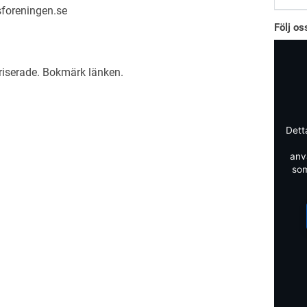
foreningen.se
Följ o
riserade
. Bokmärk
länken
.
Dett
anv
som