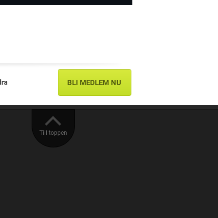
dra
BLI MEDLEM NU
Till toppen