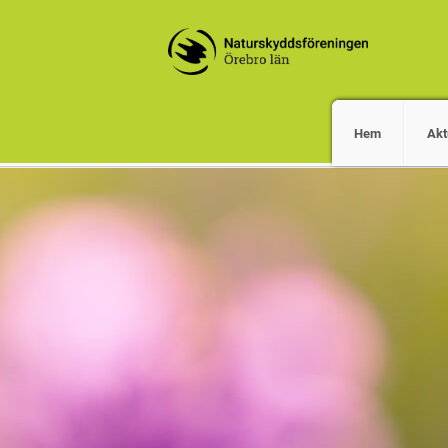
Hem
Akt
Vi gör naturens röst hörd, och beva