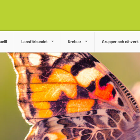
uellt
Länsförbundet
Kretsar
Grupper och nätverk
kar och stödjer arbete med miljö- och naturfrågor i Örebro