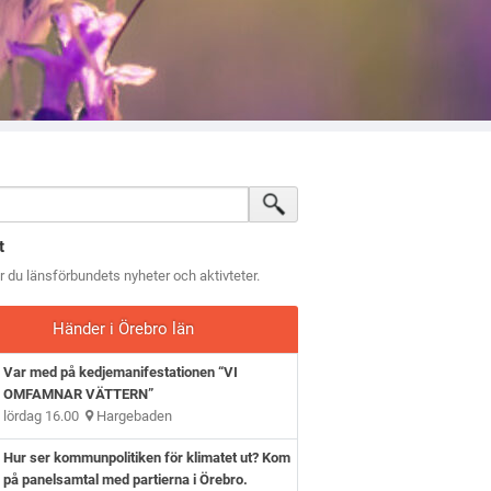
t
ar du länsförbundets nyheter och aktivteter.
Händer i Örebro län
Var med på kedjemanifestationen “VI
OMFAMNAR VÄTTERN”
lördag 16.00
Hargebaden
Hur ser kommunpolitiken för klimatet ut? Kom
på panelsamtal med partierna i Örebro.