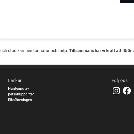
och stöd kampen för natur och miljö.
Tillsammans har vi kraft att förän
Länkar
Följ oss
Hantering av
personuppgifter
Riksföreningen
o