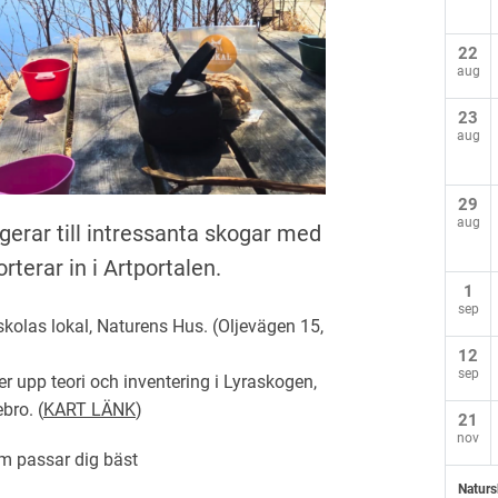
22
aug
23
aug
29
aug
gerar till intressanta skogar med
orterar in i Artportalen.
1
sep
kolas lokal, Naturens Hus. (Oljevägen 15,
12
sep
er upp teori och inventering i Lyraskogen,
bro. (
KART LÄNK
)
21
nov
om passar dig bäst
Naturs