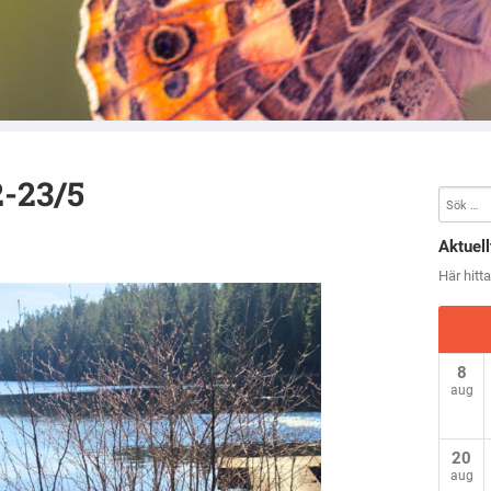
reningen i Örebro län
2-23/5
Aktuell
Här hitt
8
aug
20
aug