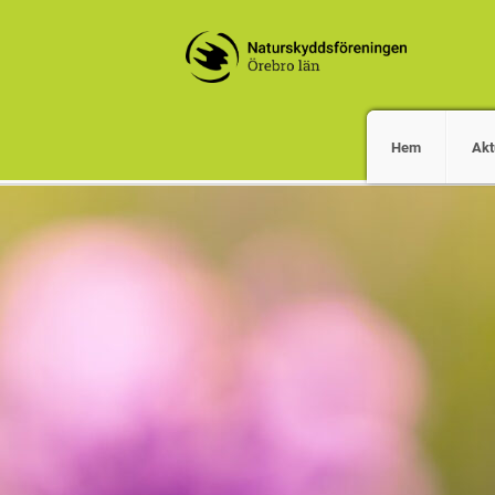
Hem
Akt
Vi gör naturens röst hörd, och beva