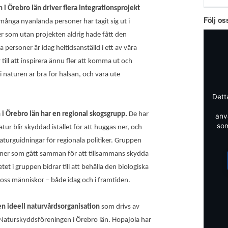
i Örebro län driver flera integrationsprojekt
Följ o
t många nyanlända personer har tagit sig ut i
r som utan projekten aldrig hade fått den
 personer är idag heltidsanställd i ett av våra
v till att inspirera ännu fler att komma ut och
 i naturen är bra för hälsan, och vara ute
Dett
i Örebro län har en regional skogsgrupp.
De har
anv
som
natur blir skyddad istället för att huggas ner, och
naturguidningar för regionala politiker. Gruppen
oner som gått samman för att tillsammans skydda
t i gruppen bidrar till att behålla den biologiska
r oss människor – både idag och i framtiden.
en ideell naturvårdsorganisation
som drivs av
Naturskyddsföreningen i Örebro län. Hopajola har