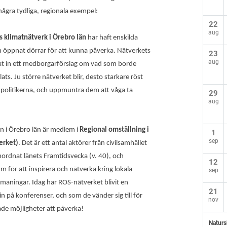
några tydliga, regionala exempel:
22
aug
 klimatnätverk i Örebro län
har haft enskilda
h öppnat dörrar för att kunna påverka. Nätverkets
23
aug
at in ett medborgarförslag om vad som borde
s. Ju större nätverket blir, desto starkare röst
å politikerna, och uppmuntra dem att våga ta
29
aug
 i Örebro län är medlem i
Regional omställning i
1
sep
erket)
. Det är ett antal aktörer från civilsamhället
ordnat länets Framtidsvecka (v. 40), och
12
 för att inspirera och nätverka kring lokala
sep
tmaningar. Idag har ROS-nätverket blivit en
21
på konferenser, och som de vänder sig till för
nov
kade möjligheter att påverka!
Naturs