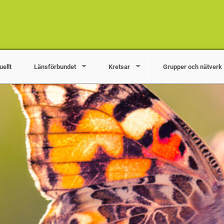
uellt
Länsförbundet
Kretsar
Grupper och nätverk
kar och stödjer arbete med miljö- och naturfrågor i Örebro