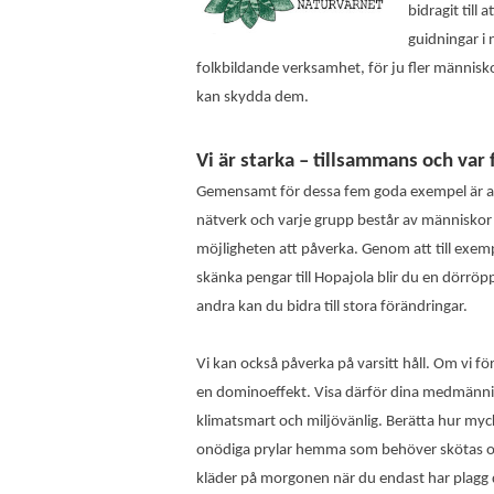
bidragit till
guidningar i 
folkbildande verksamhet, för ju fler människo
kan skydda dem.
Vi är starka – tillsammans och var f
Gemensamt för dessa fem goda exempel är att
nätverk och varje grupp består av människor
möjligheten att påverka. Genom att till exem
skänka pengar till Hopajola blir du en dörr
andra kan du bidra till stora förändringar.
Vi kan också påverka på varsitt håll. Om vi fö
en dominoeffekt. Visa därför dina medmännisk
klimatsmart och miljövänlig. Berätta hur myc
onödiga prylar hemma som behöver skötas och
kläder på morgonen när du endast har plagg d