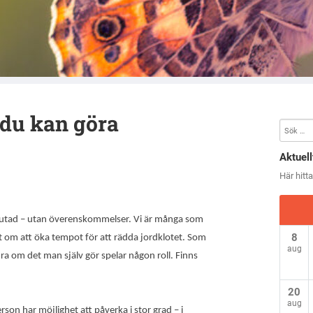
reningen i Örebro län
 du kan göra
Aktuell
Här hitt
slutad – utan överenskommelser. Vi är många som
8
ut om att öka tempot för att rädda jordklotet. Som
aug
ra om det man själv gör spelar någon roll. Finns
20
aug
rson har möjlighet att påverka i stor grad – i