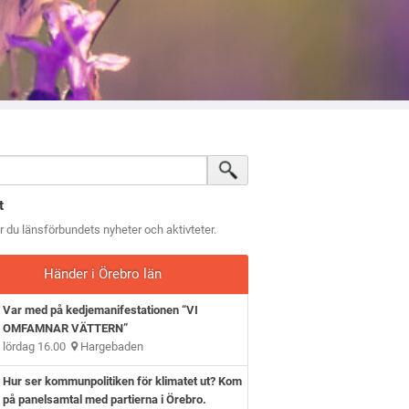
t
ar du länsförbundets nyheter och aktivteter.
Händer i Örebro län
Var med på kedjemanifestationen “VI
OMFAMNAR VÄTTERN”
lördag 16.00
Hargebaden
Hur ser kommunpolitiken för klimatet ut? Kom
på panelsamtal med partierna i Örebro.