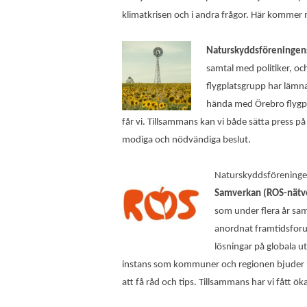
klimatkrisen och i andra frågor. Här kommer 
Naturskyddsföreningens
samtal med politiker, oc
flygplatsgrupp har lämn
hända med Örebro flygplat
får vi. Tillsammans kan vi både sätta press p
modiga och nödvändiga beslut.
Naturskyddsföreningen
Samverkan (ROS-nätv
som under flera år sam
anordnat framtidsforum
lösningar på globala u
instans som kommuner och regionen bjuder in 
att få råd och tips. Tillsammans har vi fått ö