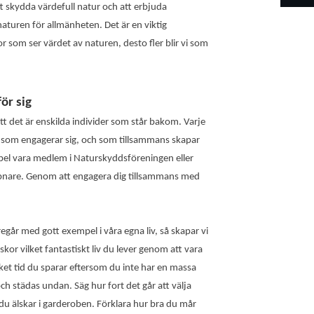
 att skydda värdefull natur och att erbjuda
naturen för allmänheten. Det är en viktig
r som ser värdet av naturen, desto fler blir vi som
ör sig
 det är enskilda individer som står bakom. Varje
 som engagerar sig, och som tillsammans skapar
pel vara medlem i Naturskyddsföreningen eller
öppnare. Genom att engagera dig tillsammans med
regår med gott exempel i våra egna liv, så skapar vi
or vilket fantastiskt liv du lever genom att vara
ket tid du sparar eftersom du inte har en massa
 städas undan. Säg hur fort det går att välja
u älskar i garderoben. Förklara hur bra du mår