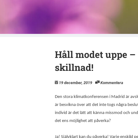
Naturskyddsfö
Håll modet uppe –
skillnad!
19 december, 2019
Kommentera
Den stora klimatkonferensen i Madrid är av
är besvikna över att det inte togs några besl
individ är det lätt att känna missmod och und
det ens möjlighet att påverka?
Ja! Självklart kan du påverka! Varje enskild pe