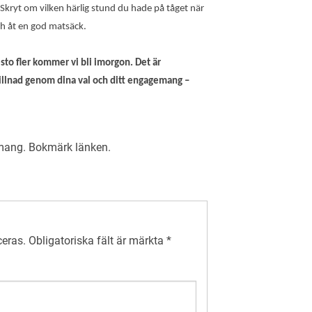
. Skryt om vilken härlig stund du hade på tåget när
h åt en god matsäck.
sto fler kommer vi bli imorgon. Det är
killnad genom dina val och ditt engagemang –
mang
. Bokmärk
länken
.
ceras.
Obligatoriska fält är märkta
*