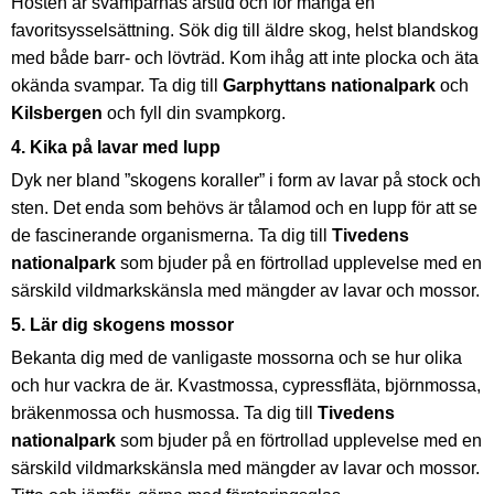
Hösten är svamparnas årstid och för många en
favoritsysselsättning. Sök dig till äldre skog, helst blandskog
med både barr- och lövträd. Kom ihåg att inte plocka och äta
okända svampar. Ta dig till
Garphyttans nationalpark
och
Kilsbergen
och fyll din svampkorg.
4. Kika på lavar med lupp
Dyk ner bland ”skogens koraller”
i form av lavar på stock och
sten. Det enda som behövs är tålamod och en lupp för att se
de fascinerande organismerna. Ta dig till
Tivedens
nationalpark
som bjuder på en förtrollad upplevelse med en
särskild vildmarkskänsla med mängder av lavar och mossor.
5. Lär dig skogens mossor
Bekanta dig med de vanligaste mossorna och se hur olika
och hur vackra de är. Kvastmossa, cypressfläta, björnmossa,
bräkenmossa och husmossa.
Ta dig till
Tivedens
nationalpark
som bjuder på en förtrollad upplevelse med en
särskild vildmarkskänsla med mängder av lavar och mossor.