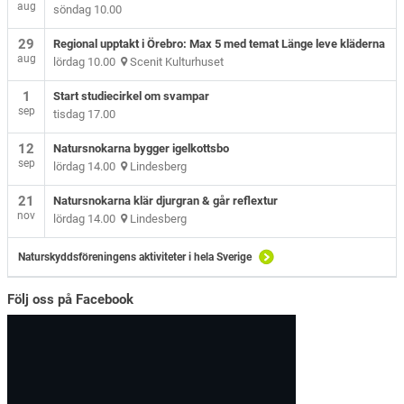
aug
söndag 10.00
29
Regional upptakt i Örebro: Max 5 med temat Länge leve kläderna
aug
lördag 10.00
Scenit Kulturhuset
1
Start studiecirkel om svampar
sep
tisdag 17.00
12
Natursnokarna bygger igelkottsbo
sep
lördag 14.00
Lindesberg
21
Natursnokarna klär djurgran & går reflextur
nov
lördag 14.00
Lindesberg
Naturskyddsföreningens aktiviteter i hela Sverige
Följ oss på Facebook