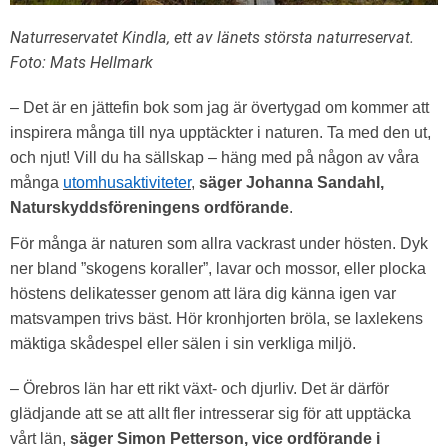
Naturreservatet Kindla, ett av länets största naturreservat.
Foto: Mats Hellmark
– Det är en jättefin bok som jag är övertygad om kommer att
inspirera många till nya upptäckter i naturen. Ta med den ut,
och njut! Vill du ha sällskap – häng med på någon av våra
många
utomhusaktiviteter
,
säger Johanna Sandahl,
Naturskyddsföreningens ordförande
.
För många är naturen som allra vackrast under hösten. Dyk
ner bland ”skogens koraller”, lavar och mossor, eller plocka
höstens delikatesser genom att lära dig känna igen var
matsvampen trivs bäst. Hör kronhjorten bröla, se laxlekens
mäktiga skådespel eller sälen i sin verkliga miljö.
– Örebros län har ett rikt växt- och djurliv. Det är därför
glädjande att se att allt fler intresserar sig för att upptäcka
vårt län,
säger Simon Petterson, vice ordförande i