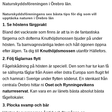
Naturskyddsföreningen i Örebro län
.
Naturskyddsföreningens sex bästa tips för dig som vill
upptäcka naturen i Örebro län
1. Se höstens färgprakt
Bland det vackraste som finns är att ta in de fantastiska
färgerna och dofterna Knuthöjdsmossen bjuder på under
hösten. Ta barnvagnsvänliga leden och håll ögonen öppna
efter älgen. Ta dig till
Knuthöjdsmossen
utanför Hällefors.
2. Följ fåglarnas flytt
Fågelskådning på hösten är speciell. Den som har tur kan få
se sällsynta fåglar från Asien eller östra Europa som flugit fel
och hamnat i Sverige under flytten söderut. En stenkast från
centrala Örebro hittar ni
Oset och Rynningevikens
naturreservat
. Kan vara en av länets bästa absolut bästa
fågellokaler.
3. Plocka svamp och bär