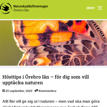
MENY
Hem
Vi gör naturens röst hörd, och bevakar och stödjer arbete
Aktuellt
med miljö- och naturfrågor i Örebro län
Naturskyddsföreningen i Örebro län
Länsförbundet
Kretsar
Grupper och nätverk
Hösttips i Örebro län – för dig som vill
Projekt
upptäcka naturen
Samarbeten
25 september, 2020
Kommentera
Allt fler vill ge sig ut i naturen – men vad ska man göra