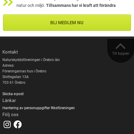
natur och miljö.
Tillsammans har vi kraft att förändra
BLI MEDLEM NU
Kontakt
Till toppen
Naturskyddsföreningen i Örebro län
Adress:
Föreningarnas hus i Örebro
Slottsgatan 13A
703 61 Örebro
Skicka e-post
Länkar
Hantering av personuppgifter
Riksföreningen
Följ oss