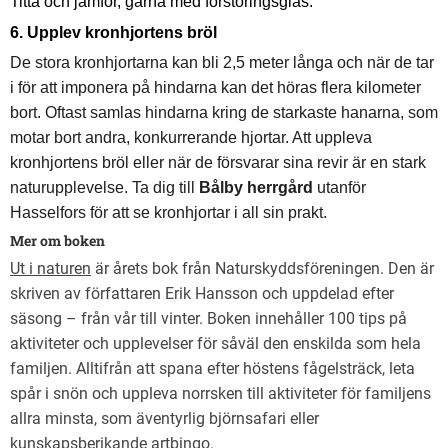
Titta och jämför, gärna med förstoringsglas.
6. Upplev kronhjortens bröl
De stora kronhjortarna kan bli 2,5 meter långa och när de tar
i för att imponera på hindarna kan det höras flera kilometer
bort. Oftast samlas hindarna kring de starkaste hanarna, som
motar bort andra, konkurrerande hjortar. Att uppleva
kronhjortens bröl eller när de försvarar sina revir är en stark
naturupplevelse.
Ta dig till
Bålby herrgård
utanför
Hasselfors för att se kronhjortar i all sin prakt.
Mer om boken
Ut i naturen
är årets bok från Naturskyddsföreningen. Den är
skriven av författaren Erik Hansson och uppdelad efter
säsong – från vår till vinter. Boken innehåller 100 tips på
aktiviteter och upplevelser för såväl den enskilda som hela
familjen. Alltifrån att spana efter höstens fågelsträck, leta
spår i snön och uppleva norrsken till aktiviteter för familjens
allra minsta, som äventyrlig björnsafari eller
kunskapsberikande artbingo.