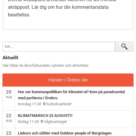
skräppost.
Lär dig om hur din kommentarsdata
bearbetas
.
Aktuellt
Här hittar du länsförbundets nyheter och aktivteter.
Händer i Örebro län
20
Hur ser kommunpolitiken för klimatet ut? Kom på panelsamtal
aug
med partierna i Örebro.
torsdag 17.30
Kulturkvarteret
22
KLIMATMARSCH 22 AUGUSTI!
aug
lördag 11.00
Våghustorget
23
Liekurs och slåtter med Outdoor people of Bergslagen